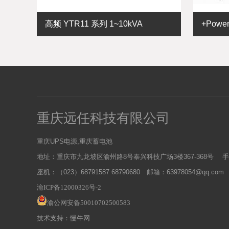
高频 YTR11 系列 1~10kVA
+Powe
重庆远任科技有限公司
重庆UPS电源,重庆蓄电池
地址：重庆市九龙坡区渝州路8号泰兴科技广场3楼367-368号
手
座机：（023）68791587 68790680
邮箱：63978054@qq.com
渝ICP备12000326号-2
渝公网安备50010702500583
技术支持：慢牛网