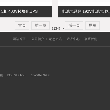
r 3相 400V模块化UPS
电池包系列 192V电池包 
首页
前一页
后一页
尾页
···
1
2
3
4
5
网站首页
公司简介
动态资讯
产品中心
联系我们
机：13637988666 15998969988