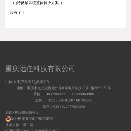
1-山特灵聚系统整体解决方案（···
没有了！
重庆远任科技有限公司
山特,方案,产品系列,灵聚,2.0,
地址：重庆市九龙坡区渝州路8号泰兴科技广场3楼367-368号
手机：13637988666 15998969988
座机：（023）68791587 68790680
邮箱：63978054@qq.com
渝ICP备12000326号-2
渝公网安备50010702500583
技术支持：慢牛网