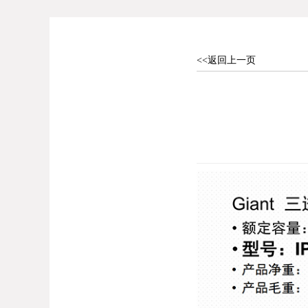
<<返回上一页