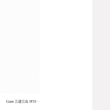
Giant 三进三出 IP33···