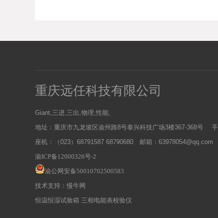
重庆远任科技有限公司
Giant,三进,三出,物理,性能,
地址：重庆市九龙坡区渝州路8号泰兴科技广场3楼367-368号
手
座机：（023）68791587 68790680
邮箱：63978054@qq.com
渝ICP备12000326号-2
渝公网安备50010702500583
技术支持：慢牛网
恒温恒湿试验箱
三相电能表校验仪