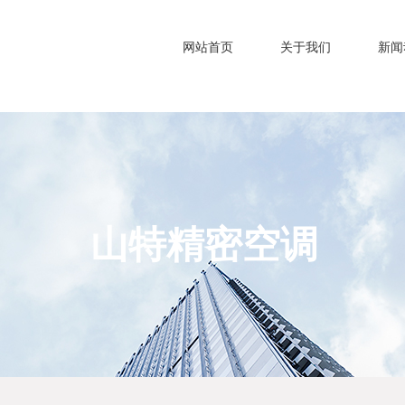
网站首页
关于我们
新闻
山特精密空调